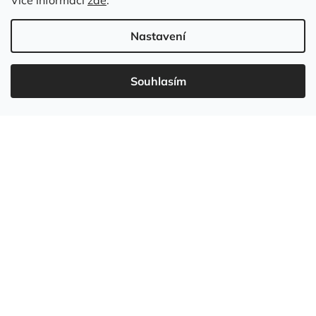
Více informací
zde
.
Nastavení
Souhlasím
737 549 031
info
@
wudboys.cz
Vytvořil Shoptet
Copyright 2026
Wudboys
. Všechna práva vyhrazena.