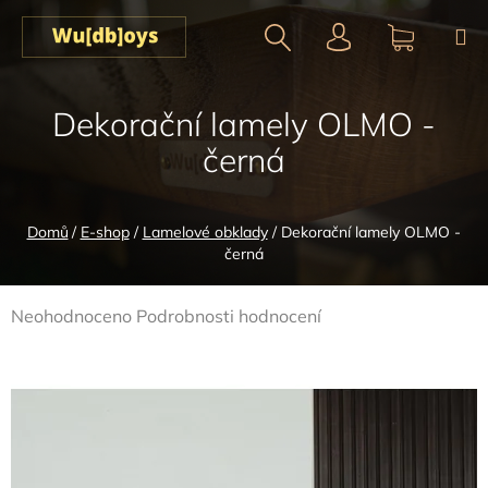
Přejít
na
obsah
Hledat
NÁKUPN
KOŠÍK
Dekorační lamely OLMO -
černá
Domů
/
E-shop
/
Lamelové obklady
/
Dekorační lamely OLMO -
černá
Průměrné
Neohodnoceno
Podrobnosti hodnocení
hodnocení
produktu
je
0,0
z