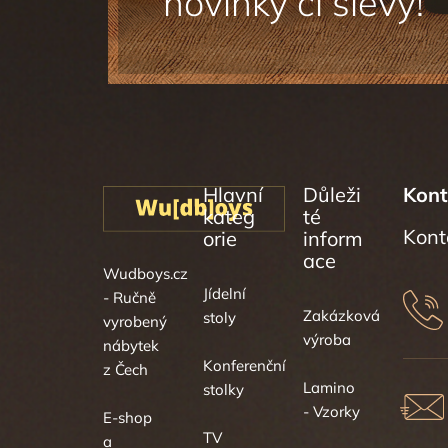
Hlavní
Důleži
Kont
kateg
té
orie
inform
ace
Wudboys.cz
Jídelní
- Ručně
Zakázková
stoly
vyrobený
výroba
nábytek
Konferenční
z Čech
Lamino
stolky
- Vzorky
E-shop
TV
a