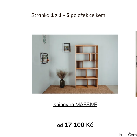
Stránka
1
z
1
-
5
položek celkem
V
ý
p
i
s
p
r
o
d
u
Knihovna MASSIVE
k
t
17 100 Kč
od
ů
Bílá
Čer