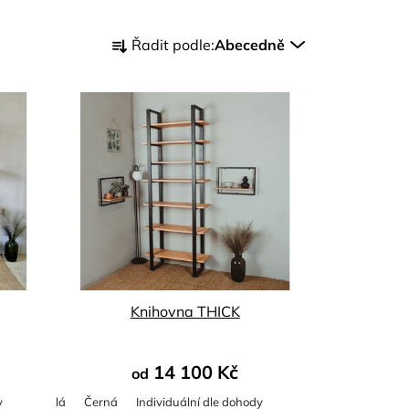
Ř
Řadit podle:
Abecedně
a
z
e
n
í
p
r
o
d
u
k
t
Knihovna THICK
ů
14 100 Kč
od
y
Bílá
Černá
Individuální dle dohody