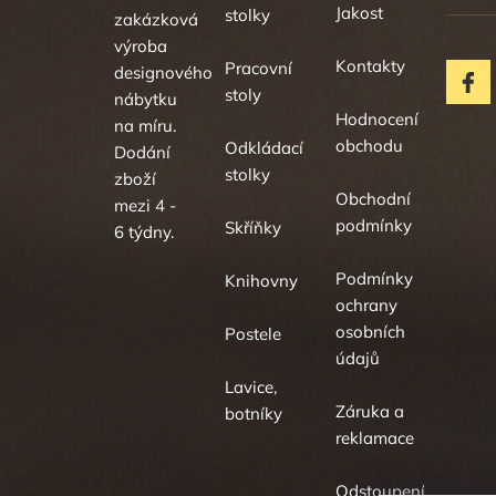
Jakost
stolky
zakázková
výroba
Kontakty
Pracovní
designového
stoly
nábytku
Hodnocení
na míru.
obchodu
Odkládací
Dodání
stolky
zboží
Obchodní
mezi 4 -
podmínky
Skříňky
6 týdny.
Podmínky
Knihovny
ochrany
osobních
Postele
údajů
Lavice,
Záruka a
botníky
reklamace
Odstoupení