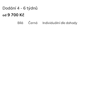
Průměrné
Dodání 4 - 6 týdnů
hodnocení
9 700 Kč
od
produktu
Bílá
Černá
Individuální dle dohody
je
4,5
z
5
hvězdiček.