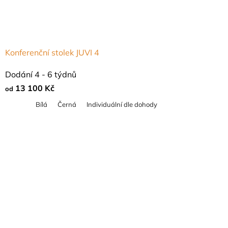
Konferenční stolek JUVI 4
Průměrné
Dodání 4 - 6 týdnů
hodnocení
13 100 Kč
od
produktu
Bílá
Černá
Individuální dle dohody
je
5,0
z
5
hvězdiček.