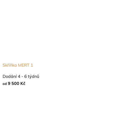
Skříňka MERT 1
Průměrné
Dodání 4 - 6 týdnů
hodnocení
9 500 Kč
od
produktu
je
4,8
z
5