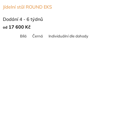
Jídelní stůl ROUND EKS
Průměrné
Dodání 4 - 6 týdnů
hodnocení
17 600 Kč
od
produktu
Bílá
Černá
Individuální dle dohody
je
4,8
z
5
hvězdiček.