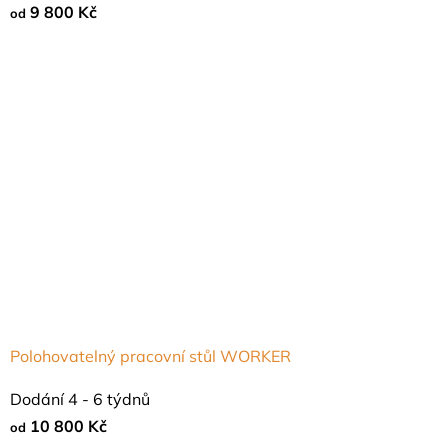
9 800 Kč
od
Polohovatelný pracovní stůl WORKER
Průměrné
Dodání 4 - 6 týdnů
hodnocení
10 800 Kč
od
produktu