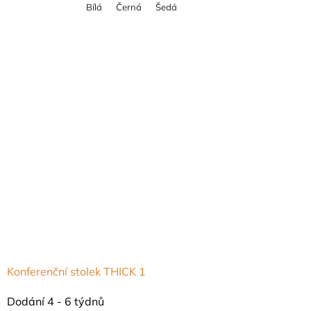
Bílá
Černá
Šedá
je
5,0
z
5
hvězdiček.
Konferenční stolek THICK 1
Průměrné
Dodání 4 - 6 týdnů
hodnocení