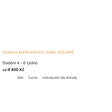
Sestava konferenčních stolků SQUARE
Průměrné
Dodání 4 - 6 týdnů
hodnocení
8 400 Kč
od
produktu
Bílá
Černá
Individuální dle dohody
je
5,0
z
5
hvězdiček.