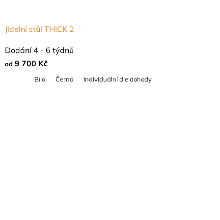
Jídelní stůl THICK 2
Průměrné
Dodání 4 - 6 týdnů
hodnocení
9 700 Kč
od
produktu
Bílá
Černá
Individuální dle dohody
je
5,0
z
5
hvězdiček.