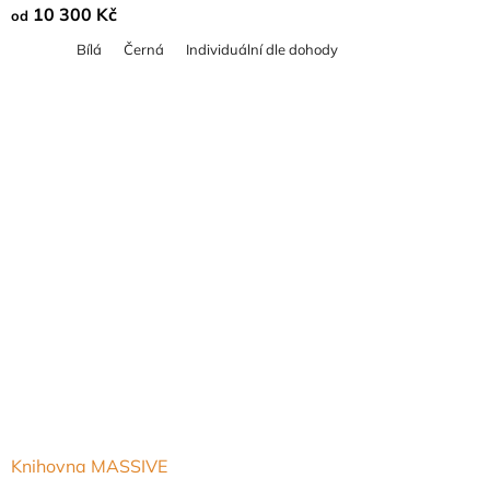
10 300 Kč
od
produktu
Bílá
Černá
Individuální dle dohody
je
5,0
z
5
hvězdiček.
Knihovna MASSIVE