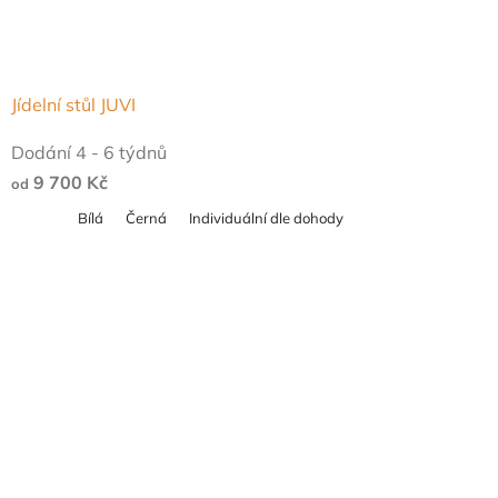
Jídelní stůl JUVI
Průměrné
Dodání 4 - 6 týdnů
hodnocení
9 700 Kč
od
produktu
Bílá
Černá
Individuální dle dohody
je
5,0
z
5
hvězdiček.