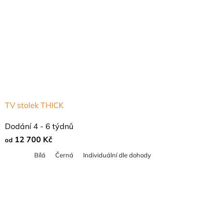
hvězdiček.
TV stolek THICK
Dodání 4 - 6 týdnů
12 700 Kč
od
Bílá
Černá
Individuální dle dohody