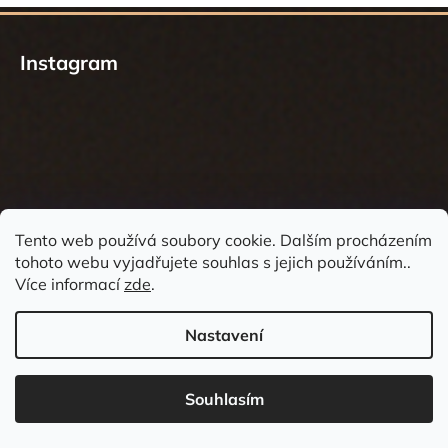
Z
á
Instagram
p
a
t
í
Tento web používá soubory cookie. Dalším procházením
tohoto webu vyjadřujete souhlas s jejich používáním..
Sledovat na Instagramu
Více informací
zde
.
Nastavení
Souhlasím