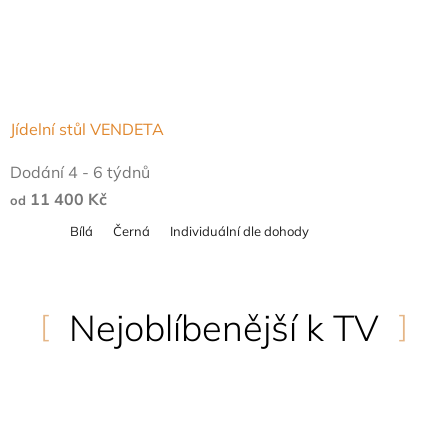
Jídelní stůl VENDETA
Průměrné
Dodání 4 - 6 týdnů
hodnocení
11 400 Kč
od
produktu
Bílá
Černá
Individuální dle dohody
je
4,6
z
Nejoblíbenější k TV
5
hvězdiček.