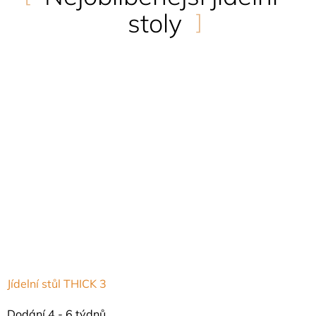
stoly
Jídelní stůl THICK 3
Dodání 4 - 6 týdnů