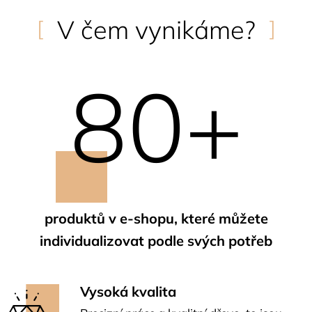
s
V čem vynikáme?
80+
produktů v e-shopu, které můžete
individualizovat podle svých potřeb
Vysoká kvalita