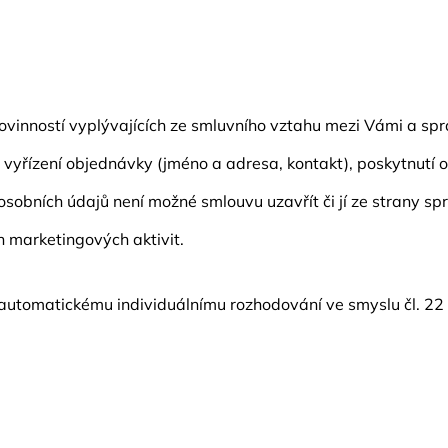
povinností vyplývajících ze smluvního vztahu mezi Vámi a s
é vyřízení objednávky (jméno a adresa, kontakt), poskytnut
osobních údajů není možné smlouvu uzavřít či jí ze strany spr
h marketingových aktivit.
k automatickému individuálnímu rozhodování ve smyslu čl. 2