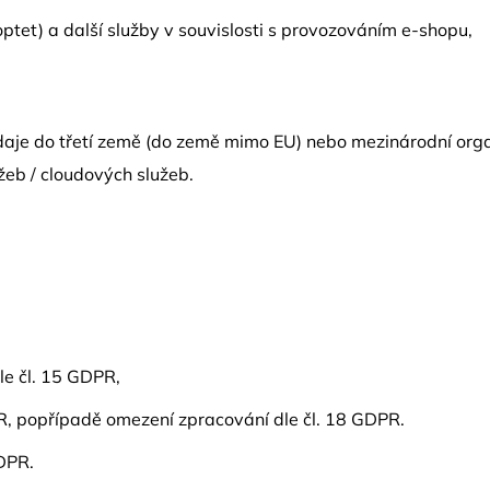
optet) a další služby v souvislosti s provozováním e-shopu,
je do třetí země (do země mimo EU) nebo mezinárodní organi
žeb / cloudových služeb.
e čl. 15 GDPR,
R, popřípadě omezení zpracování dle čl. 18 GDPR.
DPR.