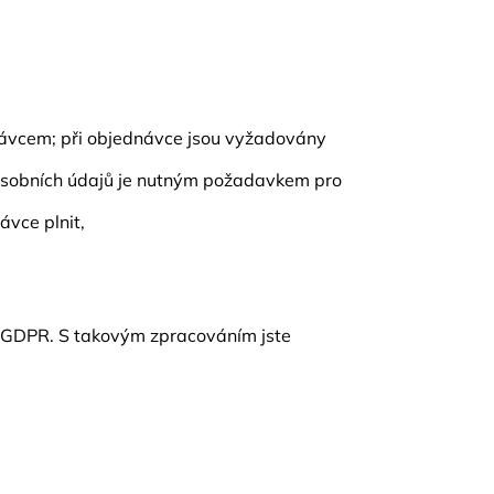
právcem; při objednávce jsou vyžadovány
í osobních údajů je nutným požadavkem pro
ávce plnit,
2 GDPR. S takovým zpracováním jste