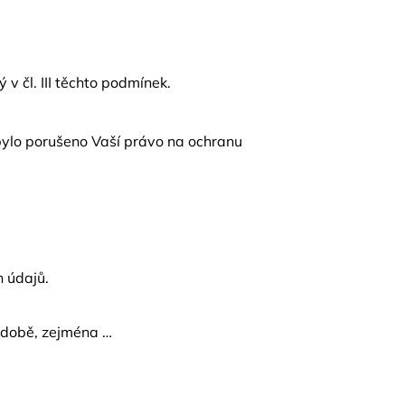
 čl. III těchto podmínek.
bylo porušeno Vaší právo na ochranu
h údajů.
podobě, zejména …