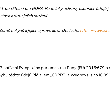
ů, použitelné pro GDPR. Podmínky ochrany osobních údajů js
ínek k datu jejich stažení.
etně pokynů k jejich úprave ke stažení zde:
https://www.sho
 7 nařízení Evropského parlamentu a Rady (EU) 2016/679 o oc
bu těchto údajů (dále jen: „
GDPR
”) je Wudboys, s.r.o IČ
09