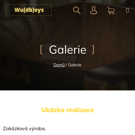
Přejít
na
obsah
Hledat
NÁKUPN
KOŠÍK
Galerie
Domů
/
Galerie
Ukázka realizace
Zakázková výroba.