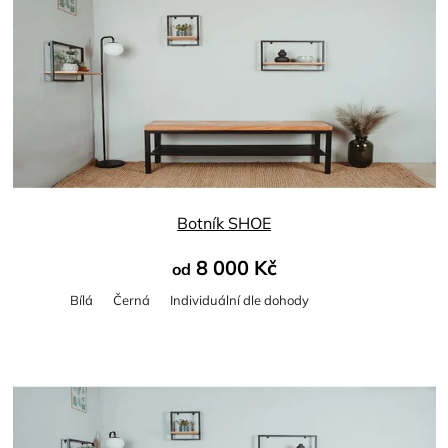
ý
n
p
í
i
p
s
r
p
o
r
d
o
u
d
k
u
t
Botník SHOE
k
ů
8 000 Kč
od
t
ů
Bílá
Černá
Individuální dle dohody