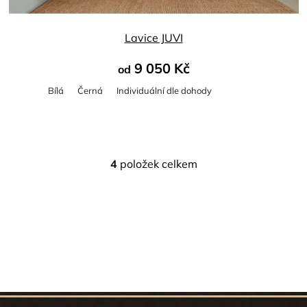
Lavice JUVI
9 050 Kč
od
Bílá
Černá
Individuální dle dohody
4
položek celkem
O
v
l
á
d
a
c
í
p
Z
r