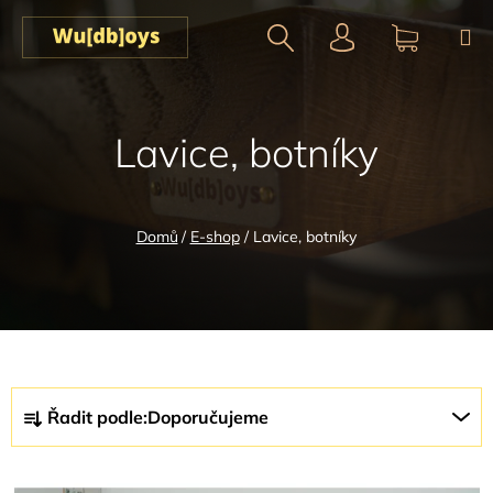
Přejít
na
obsah
Hledat
NÁKUPN
KOŠÍK
Lavice, botníky
Domů
/
E-shop
/
Lavice, botníky
Ř
Řadit podle:
Doporučujeme
a
z
V
e