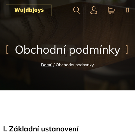
Přejít
na
obsah
Hledat
NÁKUPN
KOŠÍK
Obchodní podmínky
Domů
/
Obchodní podmínky
I. Základní ustanovení