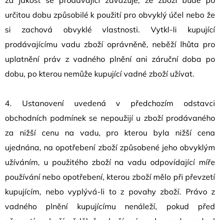
za jakost se prodávající zavazuje, že zboží bude po
určitou dobu způsobilé k použití pro obvyklý účel nebo že
si zachová obvyklé vlastnosti. Vytkl-li kupující
prodávajícímu vadu zboží oprávněně, neběží lhůta pro
uplatnění práv z vadného plnění ani záruční doba po
dobu, po kterou nemůže kupující vadné zboží užívat.
4. Ustanovení uvedená v předchozím odstavci
obchodních podmínek se nepoužijí u zboží prodávaného
za nižší cenu na vadu, pro kterou byla nižší cena
ujednána, na opotřebení zboží způsobené jeho obvyklým
užíváním, u použitého zboží na vadu odpovídající míře
používání nebo opotřebení, kterou zboží mělo při převzetí
kupujícím, nebo vyplývá-li to z povahy zboží. Právo z
vadného plnění kupujícímu nenáleží, pokud před