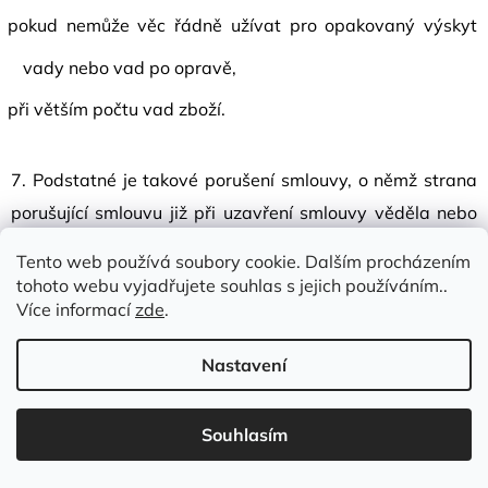
pokud nemůže věc řádně užívat pro opakovaný výskyt
vady nebo vad po opravě,
při větším počtu vad zboží.
7. Podstatné je takové porušení smlouvy, o němž strana
porušující smlouvu již při uzavření smlouvy věděla nebo
musela vědět, že by druhá strana smlouvu neuzavřela,
Tento web používá soubory cookie. Dalším procházením
pokud by toto porušení předvídala.
tohoto webu vyjadřujete souhlas s jejich používáním..
Více informací
zde
.
8. U vady, která znamená nepodstatné porušení smlouvy
Nastavení
(bez ohledu na to, jde-li o vadu odstranitelnou či
neodstranitelnou), má kupující nárok na odstranění vady
Souhlasím
anebo přiměřenou slevu z kupní ceny.