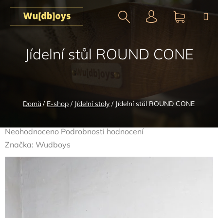
Přejít
na
obsah
Hledat
NÁKUPN
Jídelní stůl ROUND CONE
KOŠÍK
Domů
/
E-shop
/
Jídelní stoly
/
Jídelní stůl ROUND CONE
Průměrné
Neohodnoceno
Podrobnosti hodnocení
hodnocení
Značka:
Wudboys
produktu
je
0,0
z
5