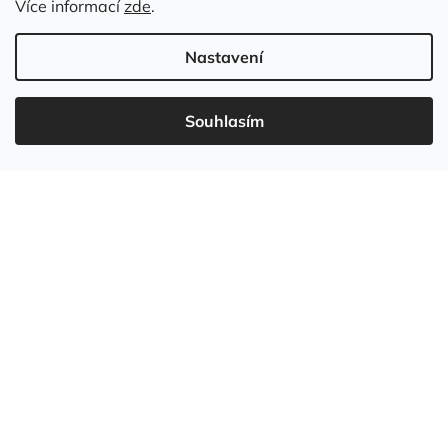
Více informací
zde
.
Nastavení
Souhlasím
737 549 031
info
@
wudboys.cz
Vytvořil Shoptet
Copyright 2026
Wudboys
. Všechna práva vyhrazena.