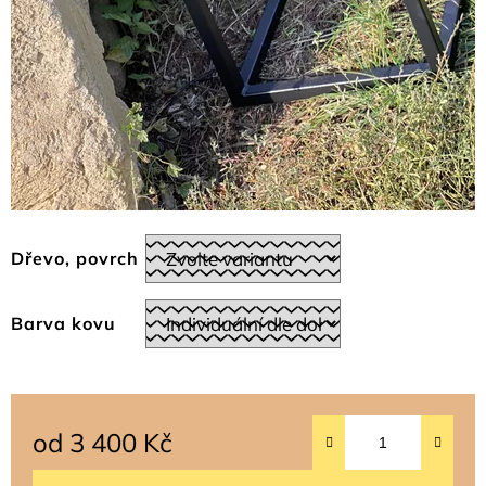
Dřevo, povrch
Barva kovu
od
3 400 Kč
Měrná cena: