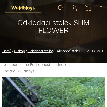
Přejít
na
obsah
Hledat
NÁKUPN
Odkládací stolek SLIM
KOŠÍK
FLOWER
Domů
/
E-shop
/
Odkládací stolky
/
Odkládací stolek SLIM FLOWER
Průměrné
Neohodnoceno
Podrobnosti hodnocení
hodnocení
Značka:
Wudboys
produktu
je
0,0
z
5