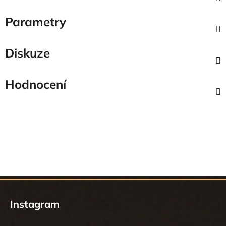
Parametry
Diskuze
Hodnocení
Z
á
Instagram
p
a