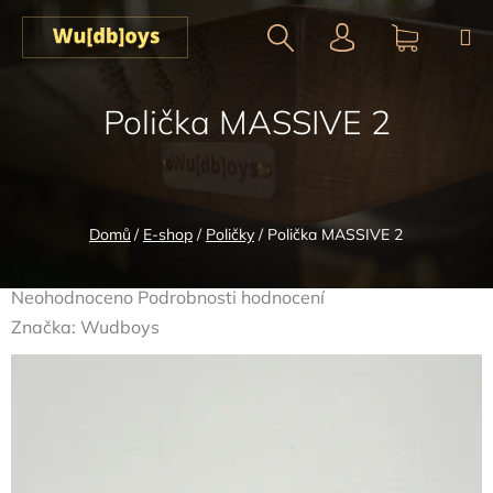
Přejít
na
obsah
Hledat
NÁKUPN
Polička MASSIVE 2
KOŠÍK
Domů
/
E-shop
/
Poličky
/
Polička MASSIVE 2
Průměrné
Neohodnoceno
Podrobnosti hodnocení
hodnocení
Značka:
Wudboys
produktu
je
0,0
z
5