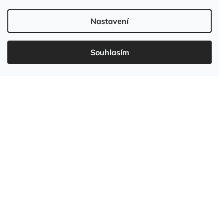
Nastavení
Souhlasím
737 549 031
info
@
wudboys.cz
Vytvořil Shoptet
Copyright 2026
Wudboys
. Všechna práva vyhrazena.