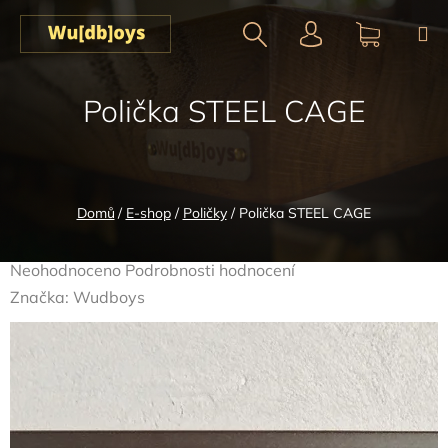
Přejít
na
obsah
Hledat
NÁKUPN
Polička STEEL CAGE
KOŠÍK
Domů
/
E-shop
/
Poličky
/
Polička STEEL CAGE
Průměrné
Neohodnoceno
Podrobnosti hodnocení
hodnocení
Značka:
Wudboys
produktu
je
0,0
z
5