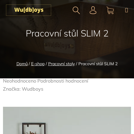
Přejít
na
obsah
Hledat
NÁKUPN
Pracovní stůl SLIM 2
KOŠÍK
Domů
/
E-shop
/
Pracovní stoly
/
Pracovní stůl SLIM 2
Průměrné
Neohodnoceno
Podrobnosti hodnocení
hodnocení
Značka:
Wudboys
produktu
je
0,0
z
5