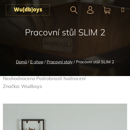
Přejít
na
obsah
Hledat
NÁKUPN
Pracovní stůl SLIM 2
KOŠÍK
Domů
/
E-shop
/
Pracovní stoly
/
Pracovní stůl SLIM 2
Průměrné
Neohodnoceno
Podrobnosti hodnocení
hodnocení
Značka:
Wudboys
produktu
je
0,0
z
5