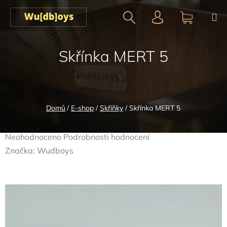
Přejít
na
obsah
Hledat
NÁKUPN
Skřínka MERT 5
KOŠÍK
Domů
/
E-shop
/
Skříňky
/
Skřínka MERT 5
Průměrné
Neohodnoceno
Podrobnosti hodnocení
hodnocení
Značka:
Wudboys
produktu
je
0,0
z
5