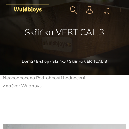
Přejít
na
obsah
Hledat
NÁKUPN
Skříňka VERTICAL 3
KOŠÍK
Domů
/
E-shop
/
Skříňky
/
Skříňka VERTICAL 3
Průměrné
Neohodnoceno
Podrobnosti hodnocení
hodnocení
Značka:
Wudboys
produktu
je
0,0
z
5