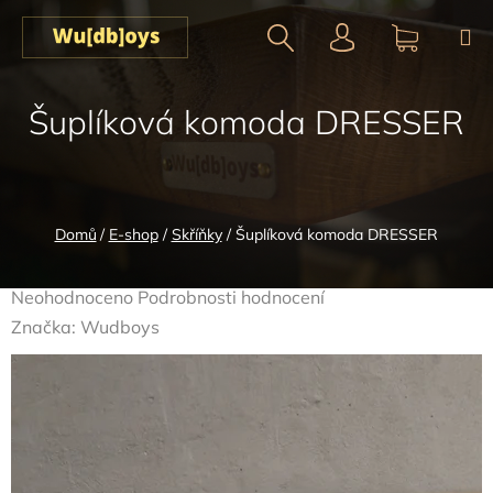
Přejít
na
obsah
Hledat
NÁKUPN
Šuplíková komoda DRESSER
KOŠÍK
Domů
/
E-shop
/
Skříňky
/
Šuplíková komoda DRESSER
Průměrné
Neohodnoceno
Podrobnosti hodnocení
hodnocení
Značka:
Wudboys
produktu
je
0,0
z
5