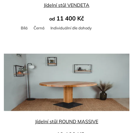
Jídelní stůl VENDETA
11 400 Kč
od
Bílá
Černá
Individuální dle dohody
Průměrné
hodnocení
produktu
je
4,6
z
5
hvězdiček.
Jídelní stůl ROUND MASSIVE