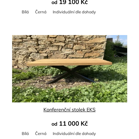
19 100 Kč
od
Bílá
Černá
Individuální dle dohody
Průměrné
hodnocení
produktu
je
5,0
z
5
hvězdiček.
Konferenční stolek EKS
11 000 Kč
od
Bílá
Černá
Individuální dle dohody