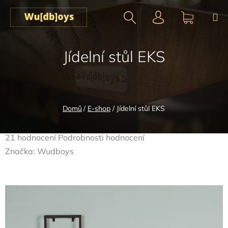
Přejít
na
obsah
Hledat
NÁKUPN
Jídelní stůl EKS
KOŠÍK
Domů
/
E-shop
/
Jídelní stůl EKS
Průměrné
21 hodnocení
Podrobnosti hodnocení
hodnocení
Značka:
Wudboys
produktu
je
4,5
z
5