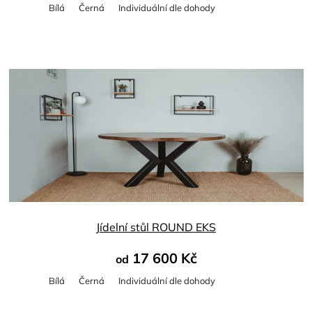
Bílá
Černá
Individuální dle dohody
Průměrné
hodnocení
produktu
je
5,0
z
5
hvězdiček.
Jídelní stůl ROUND EKS
17 600 Kč
od
Bílá
Černá
Individuální dle dohody