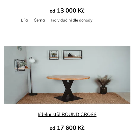
13 000 Kč
od
Bílá
Černá
Individuální dle dohody
Průměrné
hodnocení
produktu
je
4,5
z
5
hvězdiček.
Jídelní stůl ROUND CROSS
17 600 Kč
od