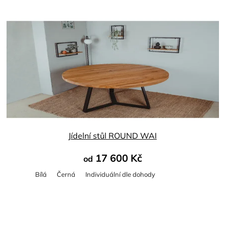
Průměrné
hodnocení
produktu
je
4,8
z
5
hvězdiček.
Jídelní stůl ROUND WAI
17 600 Kč
od
Bílá
Černá
Individuální dle dohody
Průměrné
hodnocení