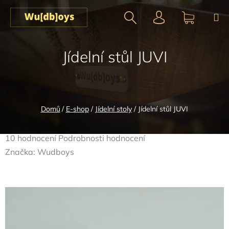
Přejít
na
obsah
Hledat
NÁKUPN
Jídelní stůl JUVI
KOŠÍK
Domů
/
E-shop
/
Jídelní stoly
/
Jídelní stůl JUVI
Průměrné
10 hodnocení
Podrobnosti hodnocení
hodnocení
Značka:
Wudboys
produktu
je
5,0
z
5