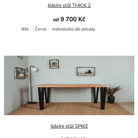
Jídelní stůl THICK 2
9 700 Kč
od
Bílá
Černá
Individuální dle dohody
Průměrné
hodnocení
produktu
je
5,0
z
5
hvězdiček.
Jídelní stůl SPIKE