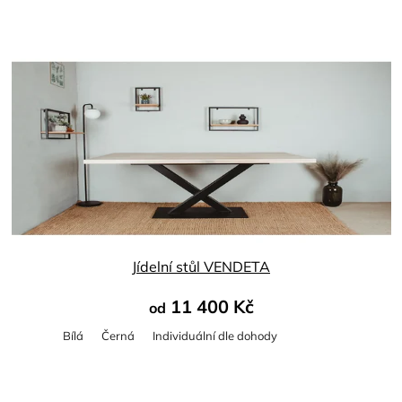
Průměrné
hodnocení
produktu
je
4,5
z
5
hvězdiček.
Jídelní stůl VENDETA
11 400 Kč
od
Bílá
Černá
Individuální dle dohody
Průměrné