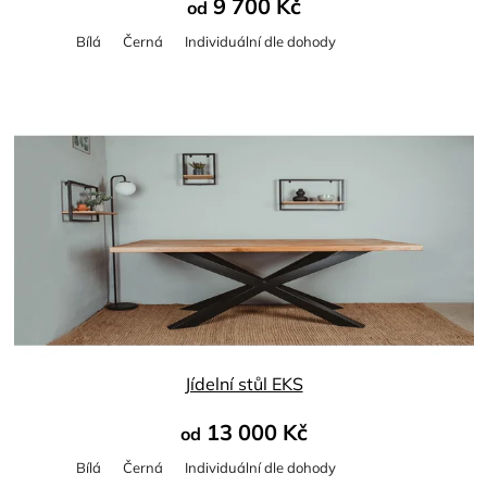
9 700 Kč
od
Bílá
Černá
Individuální dle dohody
Průměrné
hodnocení
produktu
je
4,5
z
5
hvězdiček.
Jídelní stůl EKS
13 000 Kč
od
Bílá
Černá
Individuální dle dohody