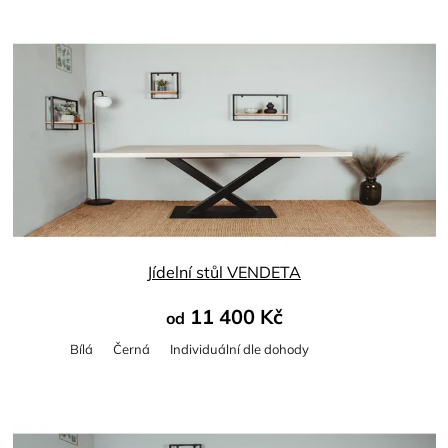
Průměrné
hodnocení
produktu
je
5,0
z
5
hvězdiček.
Jídelní stůl VENDETA
11 400 Kč
od
Bílá
Černá
Individuální dle dohody
Průměrné
hodnocení