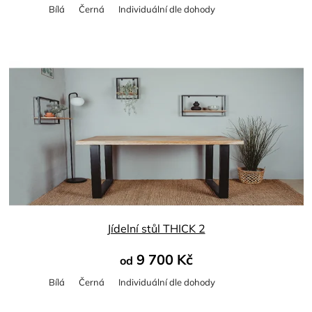
Bílá
Černá
Individuální dle dohody
Průměrné
hodnocení
produktu
je
5,0
z
5
hvězdiček.
Jídelní stůl THICK 2
9 700 Kč
od
Bílá
Černá
Individuální dle dohody