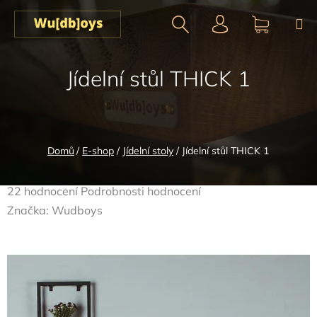
Přejít
na
obsah
Hledat
NÁKUPN
Jídelní stůl THICK 1
KOŠÍK
Domů
/
E-shop
/
Jídelní stoly
/
Jídelní stůl THICK 1
Průměrné
22 hodnocení
Podrobnosti hodnocení
hodnocení
Značka:
Wudboys
produktu
je
4,5
z
5