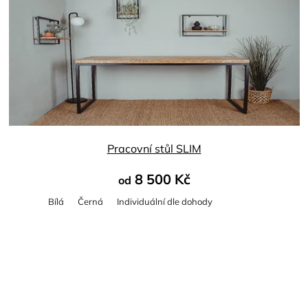
produktu
je
4,6
z
5
hvězdiček.
Pracovní stůl SLIM
8 500 Kč
od
Bílá
Černá
Individuální dle dohody