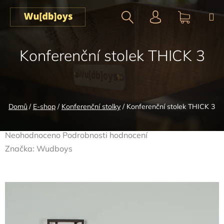
Přejít
na
obsah
Hledat
NÁKUPN
Konferenční stolek THICK 3
KOŠÍK
Domů
/
E-shop
/
Konferenční stolky
/
Konferenční stolek THICK 3
Průměrné
Neohodnoceno
Podrobnosti hodnocení
hodnocení
Značka:
Wudboys
produktu
je
0,0
z
5