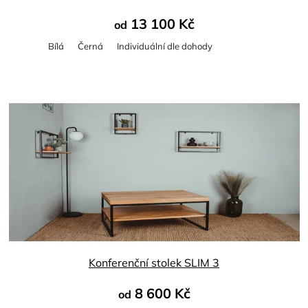
13 100 Kč
od
Bílá
Černá
Individuální dle dohody
Průměrné
hodnocení
produktu
je
5,0
z
5
hvězdiček.
Konferenční stolek SLIM 3
8 600 Kč
od