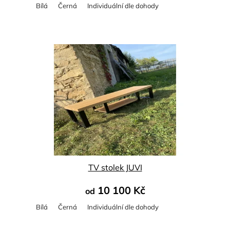
Bílá
Černá
Individuální dle dohody
Průměrné
hodnocení
produktu
je
5,0
z
5
hvězdiček.
TV stolek JUVI
10 100 Kč
od
Bílá
Černá
Individuální dle dohody