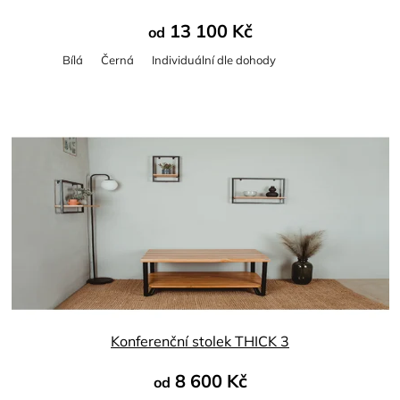
13 100 Kč
od
Bílá
Černá
Individuální dle dohody
Průměrné
hodnocení
produktu
je
5,0
z
5
hvězdiček.
Konferenční stolek THICK 3
8 600 Kč
od