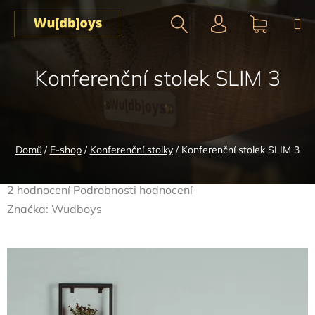
Přejít
na
obsah
Hledat
NÁKUPN
Konferenční stolek SLIM 3
KOŠÍK
Domů
/
E-shop
/
Konferenční stolky
/
Konferenční stolek SLIM 3
Průměrné
2 hodnocení
Podrobnosti hodnocení
hodnocení
Značka:
Wudboys
produktu
je
5,0
z
5