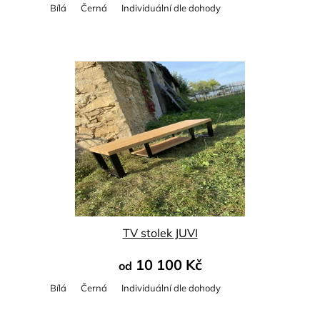
Bílá
Černá
Individuální dle dohody
Průměrné
hodnocení
produktu
je
5,0
z
5
hvězdiček.
TV stolek JUVI
10 100 Kč
od
Bílá
Černá
Individuální dle dohody