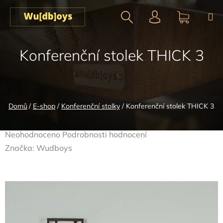
Přejít
na
obsah
Hledat
NÁKUPN
Konferenční stolek THICK 3
KOŠÍK
Domů
/
E-shop
/
Konferenční stolky
/
Konferenční stolek THICK 3
Průměrné
Neohodnoceno
Podrobnosti hodnocení
hodnocení
Značka:
Wudboys
produktu
je
0,0
z
5