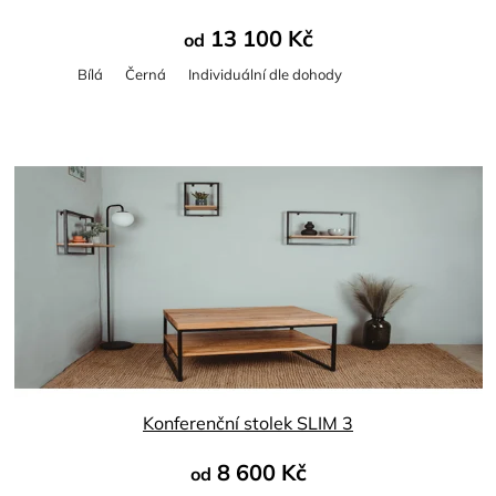
13 100 Kč
od
Bílá
Černá
Individuální dle dohody
Průměrné
hodnocení
produktu
je
5,0
z
5
hvězdiček.
Konferenční stolek SLIM 3
8 600 Kč
od