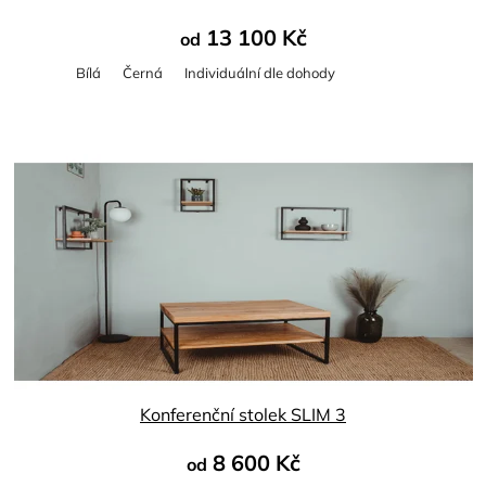
13 100 Kč
od
Bílá
Černá
Individuální dle dohody
Průměrné
hodnocení
produktu
je
5,0
z
5
hvězdiček.
Konferenční stolek SLIM 3
8 600 Kč
od