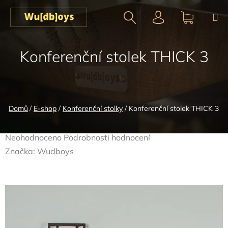
Přejít
na
obsah
Hledat
NÁKUPN
Konferenční stolek THICK 3
KOŠÍK
Domů
/
E-shop
/
Konferenční stolky
/
Konferenční stolek THICK 3
Průměrné
Neohodnoceno
Podrobnosti hodnocení
hodnocení
Značka:
Wudboys
produktu
je
0,0
z
5