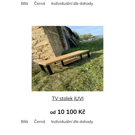
Bílá
Černá
Individuální dle dohody
Průměrné
hodnocení
produktu
je
5,0
z
5
hvězdiček.
TV stolek JUVI
10 100 Kč
od
Bílá
Černá
Individuální dle dohody