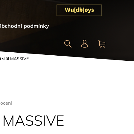
Obchodní podmínky
Hledat
NÁKUPNÍ
ní stůl MASSIVE
KOŠÍK
ocení
ůl MASSIVE