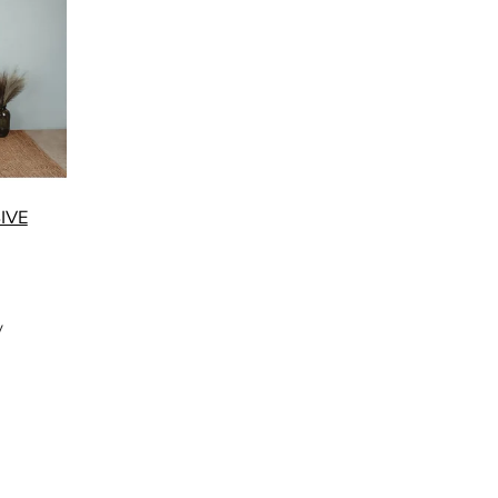
SIVE
y