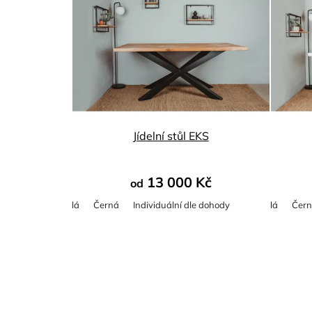
Jídelní stůl EKS
13 000 Kč
od
Bílá
Černá
Individuální dle dohody
Bílá
Čer
Průměrné
hodnocení
produktu
je