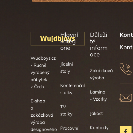
Hlavní
Důleži
Kont
kateg
té
orie
inform
ace
Wudboys.cz
Jídelní
- Ručně
Zakázková
stoly
vyrobený
výroba
nábytek
Konferenční
z Čech
Lamino
stolky
- Vzorky
E-shop
TV
a
Jakost
stolky
zakázková
výroba
Kontakty
Pracovní
designového