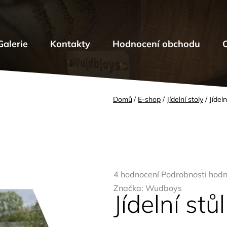
Galerie
Kontakty
Hodnocení obchodu
Domů
/
E-shop
/
Jídelní stoly
/
Jídel
Průměrné
4 hodnocení
Podrobnosti hodn
hodnocení
Značka:
Wudboys
Jídelní st
produktu
je