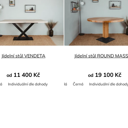
Jídelní stůl VENDETA
Jídelní stůl ROUND MAS
11 400 Kč
19 100 Kč
od
od
ná
Individuální dle dohody
Bílá
Černá
Individuální dle dohod
Průměrné
Průměrné
hodnocení
hodnocení
produktu
produktu
je
je