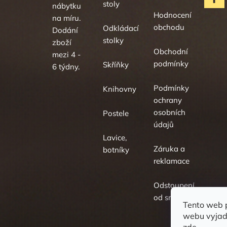
stoly
nábytku
Hodnocení
na míru.
obchodu
Odkládací
Dodání
stolky
zboží
Obchodní
mezi 4 -
podmínky
Skříňky
6 týdny.
Podmínky
Knihovny
ochrany
osobních
Postele
údajů
Lavice,
Záruka a
botníky
reklamace
Odstoupení
od smlouvy
Tento web 
webu vyjadř