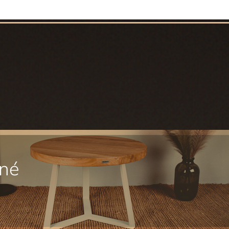
4,6
5,0
z
z
5
5
hvězdiček.
hvězdiček.