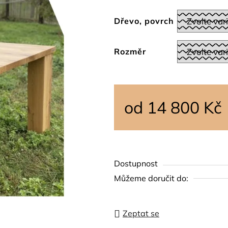
5,0
z
Dřevo, povrch
5
hvězdiček.
Rozměr
od
14 800 Kč
Měrná cena:
Dostupnost
Můžeme doručit do:
Zeptat se