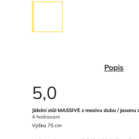
Popis
5,0
Průměrné
Jídelní stůl MASSIVE z masivu dubu / jasanu
hodnocení
4 hodnocení
produktu
je
Výška 75 cm
5,0
z
5