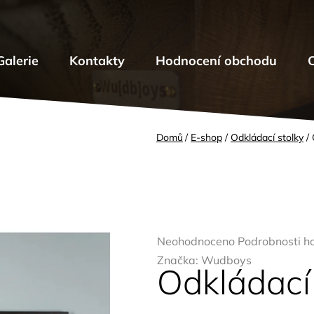
Galerie
Kontakty
Hodnocení obchodu
Domů
/
E-shop
/
Odkládací stolky
/
Průměrné
Neohodnoceno
Podrobnosti h
hodnocení
Značka:
Wudboys
Odkládací
produktu
je