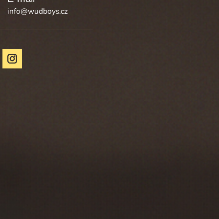
info
@
wudboys.cz