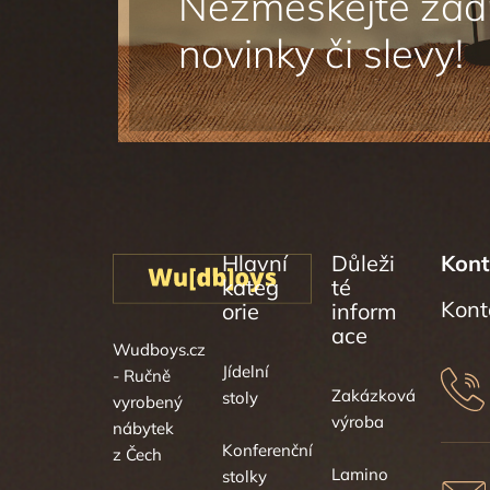
Hlavní
Důleži
Kont
kateg
té
orie
inform
ace
Wudboys.cz
Jídelní
- Ručně
Zakázková
stoly
vyrobený
výroba
nábytek
Konferenční
z Čech
Lamino
stolky