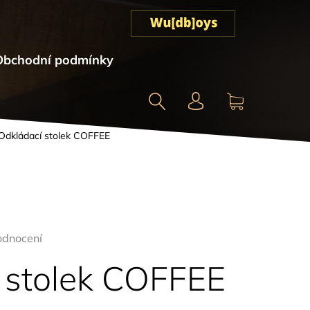
Obchodní podmínky
Hledat
NÁKUPNÍ
Odkládací stolek COFFEE
KOŠÍK
odnocení
 stolek COFFEE