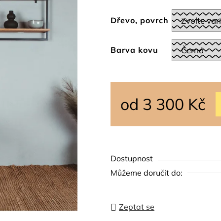
0,0
z
Dřevo, povrch
5
hvězdiček.
Barva kovu
od
3 300 Kč
Měrná cena:
Dostupnost
Můžeme doručit do:
Zeptat se