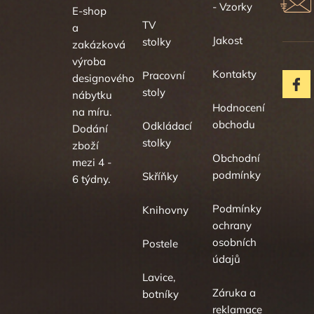
- Vzorky
E-shop
TV
a
Jakost
stolky
zakázková
výroba
Kontakty
Pracovní
designového
stoly
nábytku
Hodnocení
na míru.
obchodu
Odkládací
Dodání
stolky
zboží
Obchodní
mezi 4 -
podmínky
Skříňky
6 týdny.
Podmínky
Knihovny
ochrany
osobních
Postele
údajů
Lavice,
Záruka a
botníky
reklamace