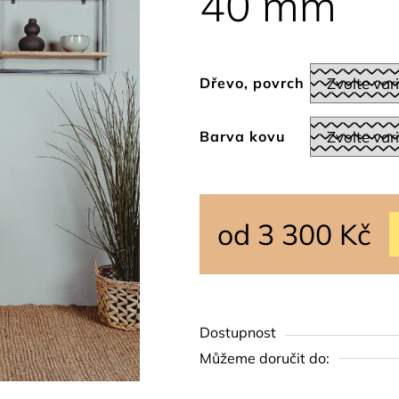
40 mm
0,0
z
5
hvězdiček.
Dřevo, povrch
Barva kovu
od
3 300 Kč
Měrná cena:
Dostupnost
Můžeme doručit do: