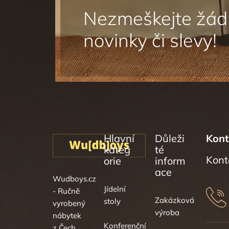
Sledovat na Instagramu
Hlavní
Důleži
Kont
kateg
té
orie
inform
ace
Wudboys.cz
Jídelní
- Ručně
Zakázková
stoly
vyrobený
výroba
nábytek
Konferenční
z Čech