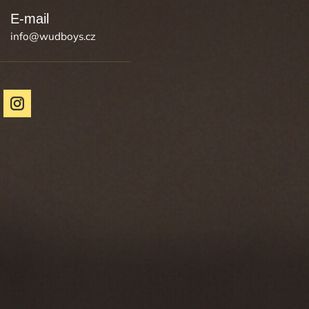
info
@
wudboys.cz