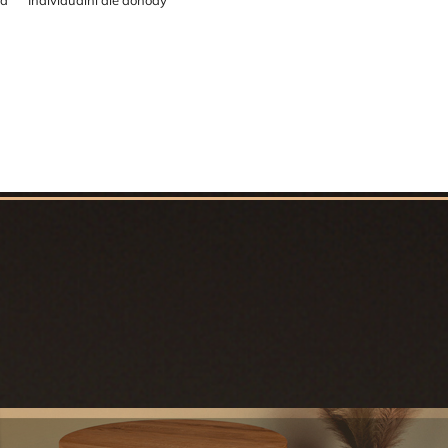
ná
Individuální dle dohody