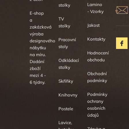
Lamino
stolky
- Vzorky
E-shop
TV
a
Jakost
stolky
zakázková
výroba
Kontakty
Pracovní
designového
stoly
nábytku
Hodnocení
na míru.
obchodu
Odkládací
Dodání
stolky
zboží
Obchodní
mezi 4 -
podmínky
Skříňky
6 týdny.
Podmínky
Knihovny
ochrany
osobních
Postele
údajů
Lavice,
Záruka a