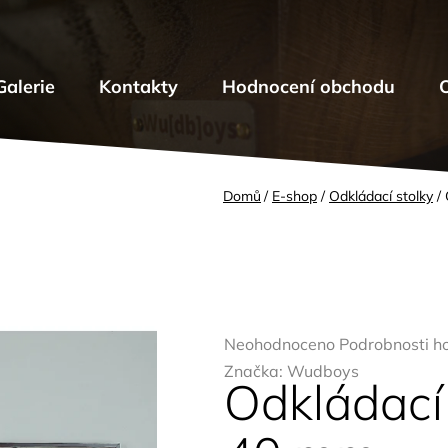
Galerie
Kontakty
Hodnocení obchodu
Domů
/
E-shop
/
Odkládací stolky
/
Průměrné
Neohodnoceno
Podrobnosti h
hodnocení
Značka:
Wudboys
Odkládací 
produktu
je