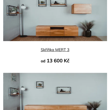
produktu
je
4,8
z
5
hvězdiček.
Skříňka MERT 3
13 600 Kč
od