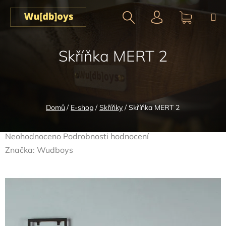
Přejít
na
obsah
Hledat
NÁKUPN
Skříňka MERT 2
KOŠÍK
Domů
/
E-shop
/
Skříňky
/
Skříňka MERT 2
Průměrné
Neohodnoceno
Podrobnosti hodnocení
hodnocení
Značka:
Wudboys
produktu
je
0,0
z
5