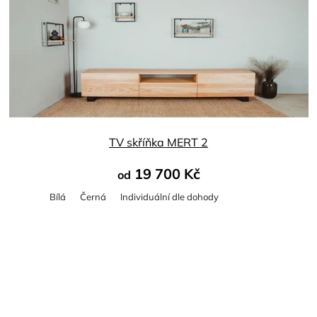
TV skříňka MERT 2
19 700 Kč
od
Bílá
Černá
Individuální dle dohody
Průměrné
hodnocení
produktu
je