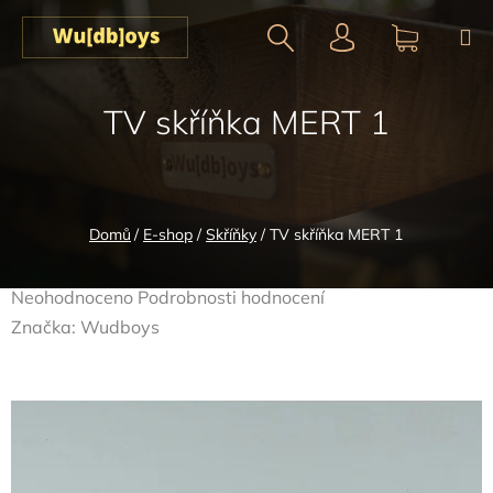
Přejít
na
obsah
Hledat
NÁKUPN
TV skříňka MERT 1
KOŠÍK
Domů
/
E-shop
/
Skříňky
/
TV skříňka MERT 1
Průměrné
Neohodnoceno
Podrobnosti hodnocení
hodnocení
Značka:
Wudboys
produktu
je
0,0
z
5