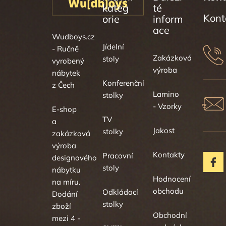
kateg
té
orie
inform
ace
Wudboys.cz
Jídelní
- Ručně
Zakázková
stoly
vyrobený
výroba
nábytek
Konferenční
z Čech
Lamino
stolky
- Vzorky
E-shop
TV
a
Jakost
stolky
zakázková
výroba
Kontakty
Pracovní
designového
stoly
nábytku
Hodnocení
na míru.
obchodu
Odkládací
Dodání
stolky
zboží
Obchodní
mezi 4 -