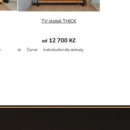
TV stolek THICK
12 700 Kč
od
y
Bílá
Černá
Individuální dle dohody