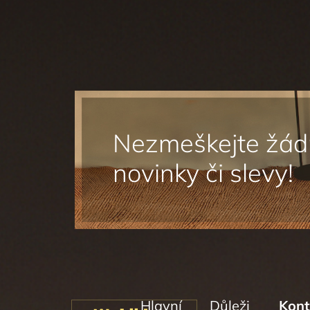
a
t
í
Sledovat na Instagramu
Hlavní
Důleži
Kont