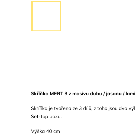
Skříňk
a MERT 3 z masivu dubu / jasanu / lam
Skříňka je tvořena ze 3 dílů, z toho jsou dva v
Set-top boxu.
Výška 40 cm