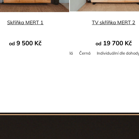
Skříňka MERT 1
TV skříňka MERT 2
9 500 Kč
19 700 Kč
od
od
Bílá
Černá
Individuální dle dohod
Průměrné
Průměrné
hodnocení
hodnocení
produktu
produktu
je
je
4,8
5,0
z
z
5
5
hvězdiček.
hvězdiček.