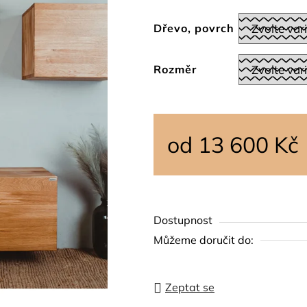
0,0
z
Dřevo, povrch
5
hvězdiček.
Rozměr
od
13 600 Kč
Měrná cena:
Dostupnost
Můžeme doručit do:
Zeptat se