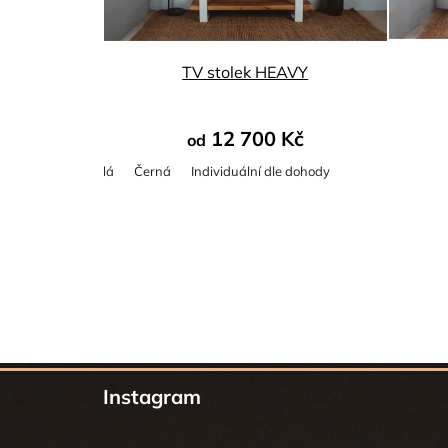
TV stolek HEAVY
12 700 Kč
od
Bílá
Černá
Individuální dle dohody
Z
Instagram
á
p