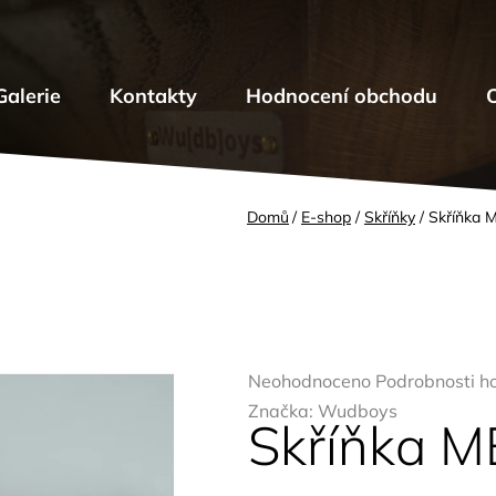
Galerie
Kontakty
Hodnocení obchodu
Domů
/
E-shop
/
Skříňky
/
Skříňka 
Průměrné
Neohodnoceno
Podrobnosti h
hodnocení
Značka:
Wudboys
Skříňka M
produktu
je