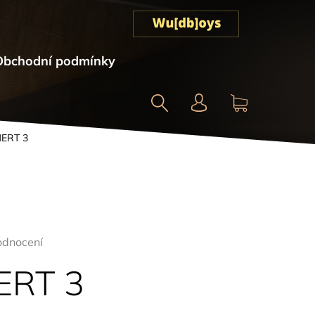
Obchodní podmínky
Hledat
NÁKUPNÍ
MERT 3
KOŠÍK
odnocení
ERT 3