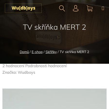
Přejít
na
obsah
Hledat
NÁKUPN
TV skříňka MERT 2
KOŠÍK
Domů
/
E-shop
/
Skříňky
/
TV skříňka MERT 2
Průměrné
2 hodnocení
Podrobnosti hodnocení
hodnocení
Značka:
Wudboys
produktu
je
5,0
z
5