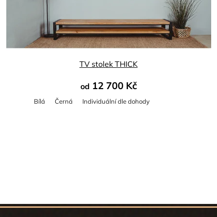
TV stolek THICK
12 700 Kč
od
Bílá
Černá
Individuální dle dohody
Z