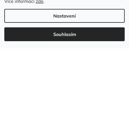
Více informací
zde
.
Nastavení
Souhlasím
737 549 031
info
@
wudboys.cz
Vytvořil Shoptet
Copyright 2026
Wudboys
. Všechna práva vyhrazena.