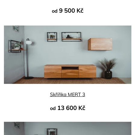
9 500 Kč
od
Průměrné
hodnocení
produktu
je
4,8
z
5
hvězdiček.
Skříňka MERT 3
13 600 Kč
od