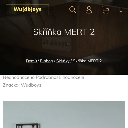
Přejít
na
obsah
Hledat
NÁKUPN
Skříňka MERT 2
KOŠÍK
Domů
/
E-shop
/
Skříňky
/
Skříňka MERT 2
Průměrné
Neohodnoceno
Podrobnosti hodnocení
hodnocení
Značka:
Wudboys
produktu
je
0,0
z
5