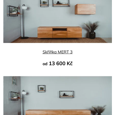
produktu
je
4,8
z
5
hvězdiček.
Skříňka MERT 3
13 600 Kč
od