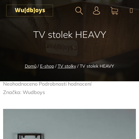
Přejít
na
obsah
Hledat
NÁKUPN
TV stolek HEAVY
KOŠÍK
Domů
/
E-shop
/
TV stolky
/
TV stolek HEAVY
Průměrné
Neohodnoceno
Podrobnosti hodnocení
hodnocení
Značka:
Wudboys
produktu
je
0,0
z
5