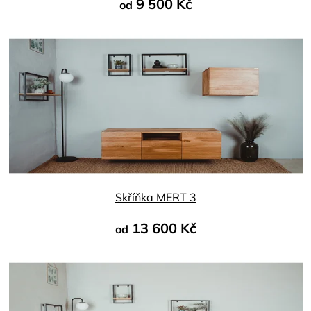
9 500 Kč
od
Průměrné
hodnocení
produktu
je
4,8
z
5
hvězdiček.
Skříňka MERT 3
13 600 Kč
od