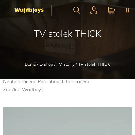
Přejít
na
obsah
Hledat
NÁKUPN
TV stolek THICK
KOŠÍK
Domů
/
E-shop
/
TV stolky
/
TV stolek THICK
Průměrné
Neohodnoceno
Podrobnosti hodnocení
hodnocení
Značka:
Wudboys
produktu
je
0,0
z
5