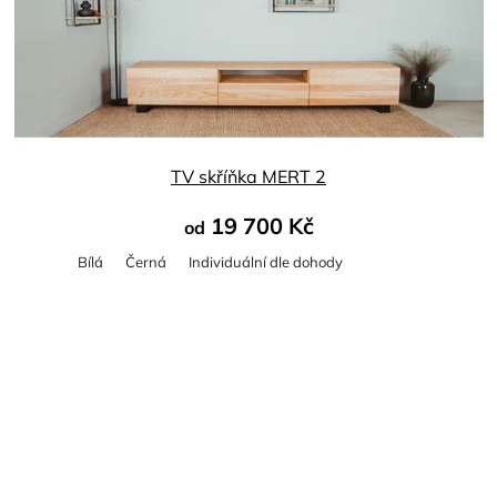
TV skříňka MERT 2
19 700 Kč
od
Bílá
Černá
Individuální dle dohody
Průměrné
hodnocení
produktu
je
5,0
z