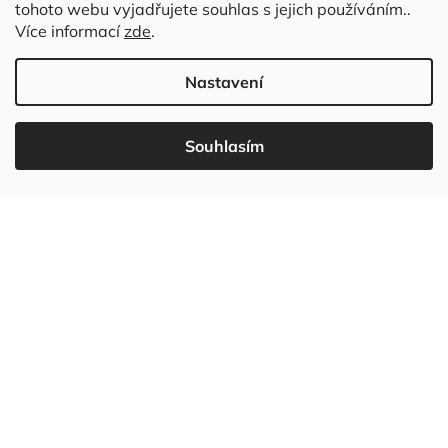
tohoto webu vyjadřujete souhlas s jejich používáním..
Kontakt
Více informací
zde
.
Nastavení
Souhlasím
737 549 031
info
@
wudboys.cz