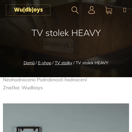
Přejít
na
obsah
Hledat
NÁKUPN
TV stolek HEAVY
KOŠÍK
Domů
/
E-shop
/
TV stolky
/
TV stolek HEAVY
Průměrné
Neohodnoceno
Podrobnosti hodnocení
hodnocení
Značka:
Wudboys
produktu
je
0,0
z
5